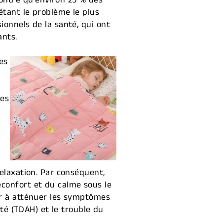
ontré qu'environ 25 % des
étant le problème le plus
ionnels de la santé, qui ont
ants.
es
des
relaxation. Par conséquent,
éconfort et du calme sous le
er à atténuer les symptômes
ité (TDAH) et le trouble du