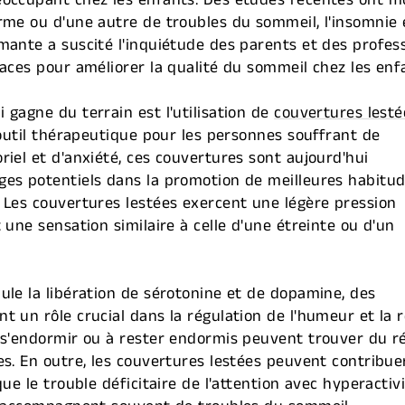
éoccupant chez les enfants. Des études récentes ont m
rme ou d'une autre de troubles du sommeil, l'insomnie 
mante a suscité l'inquiétude des parents et des profess
caces pour améliorer la qualité du sommeil chez les enf
 gagne du terrain est l'utilisation de
couvertures lesté
 outil thérapeutique pour les personnes souffrant de
riel et d'anxiété, ces couvertures sont aujourd'hui
ges potentiels dans la promotion de meilleures habitu
 Les couvertures lestées exercent une légère pression
 une sensation similaire à celle d'une étreinte ou d'un
ule la libération de sérotonine et de dopamine, des
t un rôle crucial dans la régulation de l'humeur et la 
 s'endormir ou à rester endormis peuvent trouver du r
es. En outre, les couvertures lestées peuvent contribu
que le trouble déficitaire de l'attention avec hyperactiv