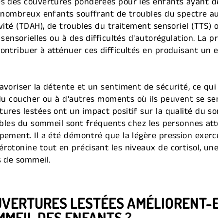
s des couvertures pondérées pour les enfants ayant de
e nombreux enfants souffrant de troubles du spectre aut
ivité (TDAH), de troubles du traitement sensoriel (TTS) 
 sensorielles ou à des difficultés d'autorégulation. La 
ontribuer à atténuer ces difficultés en produisant un 
avoriser la détente et un sentiment de sécurité, ce qu
e du coucher ou à d'autres moments où ils peuvent se sen
ures lestées ont un impact positif sur la qualité du 
oubles du sommeil sont fréquents chez les personnes at
pement. Il a été démontré que la légère pression exerc
rotonine tout en précisant les niveaux de cortisol, un
s de sommeil.
VERTURES LESTÉES AMÉLIORENT-E
MMEIL DES ENFANTS ?