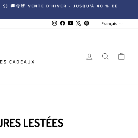
$) 🚚💨🚨 VENTE D'HIVER - JUSQU’À 40 % DE
LANGUE
Instagram
Facebook
YouTube
X
Pinterest
Français
SE CONNECTER
RECHERC
PAN
ÉES CADEAUX
URES LESTÉES