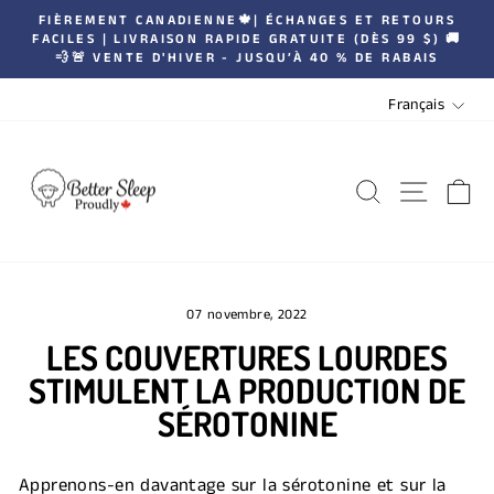
Passer
FIÈREMENT CANADIENNE🍁| ÉCHANGES ET RETOURS
|
au
FACILES | LIVRAISON RAPIDE GRATUITE (DÈS 99 $) 🚚
Diaporama
💨🚨 VENTE D'HIVER - JUSQU’À 40 % DE RABAIS
contenu
Pause
LANGUE
Français
RECHERCH
NAVIG
P
07 novembre, 2022
LES COUVERTURES LOURDES
STIMULENT LA PRODUCTION DE
SÉROTONINE
Apprenons-en davantage sur la sérotonine et sur la