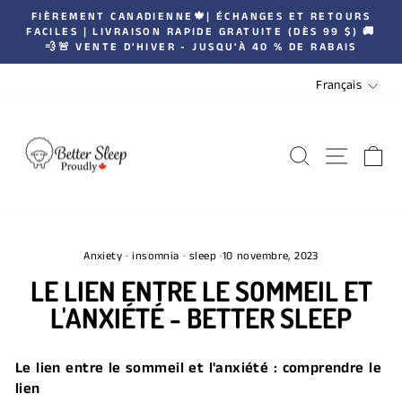
Passer
FIÈREMENT CANADIENNE🍁| ÉCHANGES ET RETOURS
|
au
FACILES | LIVRAISON RAPIDE GRATUITE (DÈS 99 $) 🚚
Diaporama
💨🚨 VENTE D'HIVER - JUSQU’À 40 % DE RABAIS
contenu
Pause
LANGUE
Français
RECHERCH
NAVIG
P
Anxiety
·
insomnia
·
sleep
·
10 novembre, 2023
LE LIEN ENTRE LE SOMMEIL ET
L'ANXIÉTÉ - BETTER SLEEP
Le lien entre le sommeil et l'anxiété : comprendre le
lien